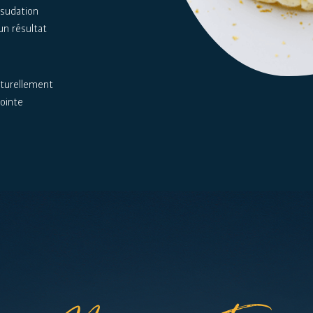
xsudation
un résultat
aturellement
ointe