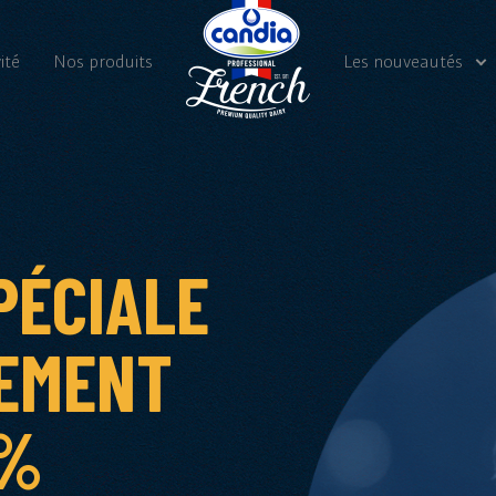
ité
Nos produits
Les nouveautés
Nos actualités
Vidéos
PÉCIALE
EMENT
1%