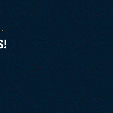
s,
S!