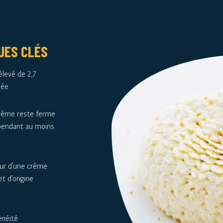
UES CLÉS
levé de 2,7
née
crème reste ferme
pendant au moins
eur d’une crème
et d’origine
énéité