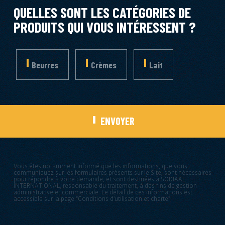
QUELLES SONT LES CATÉGORIES DE
PRODUITS QUI VOUS INTÉRESSENT ?
Beurres
Crèmes
Lait
ENVOYER
Vous êtes notamment informé que les informations, que vous
communiquez sur les formulaires présents sur le Site, sont nécessaires
pour répondre à votre demande, et sont destinées à SODIAAL
INTERNATIONAL, responsable du traitement, à des fins de gestion
administrative et commerciale. Le détail de ces informations est
accessible sur la page "Conditions d'utilisation et charte"