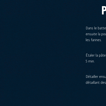
Dans le batteu
ensuite la po
les farines.
Étaler la pât
5 min.
Détailler ens
détaillant de