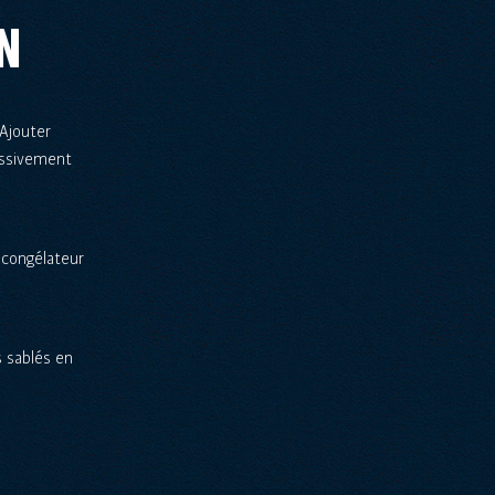
N
 Ajouter
ressivement
 congélateur
s sablés en