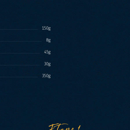
150g
8g
45g
30g
350g
Etape1