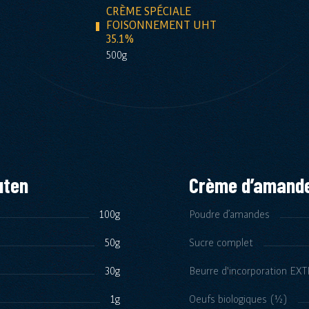
CRÈME SPÉCIALE
FOISONNEMENT UHT
35.1%
500g
uten
Crème d’amand
100g
Poudre d’amandes
50g
Sucre complet
30g
Beurre d'incorporation EX
1g
Oeufs biologiques (½)