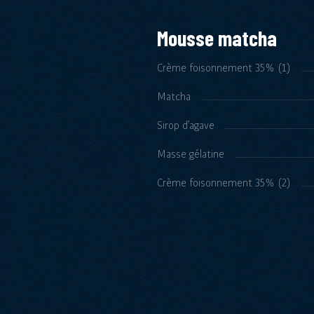
Mousse matcha
Crème foisonnement 35% (1)
Matcha
Sirop d’agave
Masse gélatine
Crème foisonnement 35% (2)