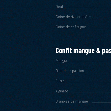
Oeuf
Farine de riz complète
Farine de châtaigne
Confit mangue & pa
Mangue
Fruit de la passion
Sucre
Alginate
Brunoise de mangue