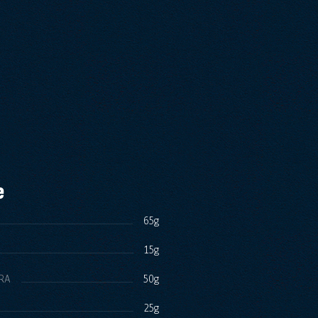
e
65g
15g
TRA
50g
25g