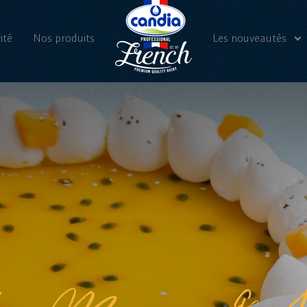
ité
Nos produits
Les nouveautés
Nos actualités
Vidéos
a, Mangue & P