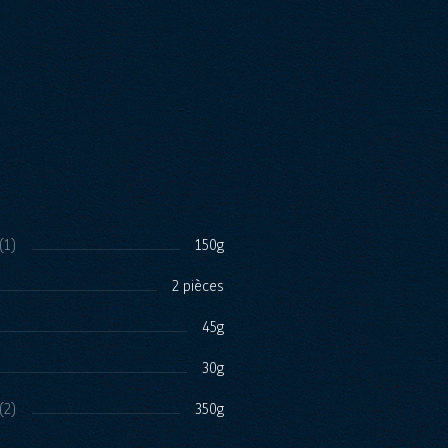
(1)
150g
2 pièces
45g
30g
(2)
350g