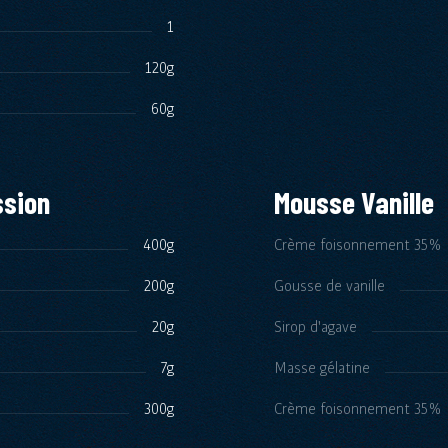
1
120g
60g
ssion
Mousse Vanille
400g
Crème foisonnement 35% 
200g
Gousse de vanille
20g
Sirop d'agave
7g
Masse gélatine
300g
Crème foisonnement 35% 