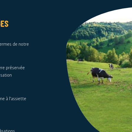
GES
fermes de notre
ère préservée
isation
me à l'assiette
lisations