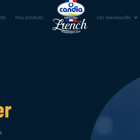
ité
Nos produits
Les nouveautés
Nos actualités
Vidéos
er
s