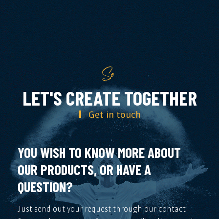
So
LET'S CREATE TOGETHER
Get in touch
YOU WISH TO KNOW MORE ABOUT
OUR PRODUCTS, OR HAVE A
QUESTION?
Just send out your request through our contact