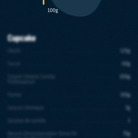
100g
Cupcake
Oeufs
125g
Sucre
60g
Cream Cheese Candia
100g
Professional
Farine
150g
Levure chimique
7g
Gousse de vanille
1
Beurre d'incorporation Extra fin
75g