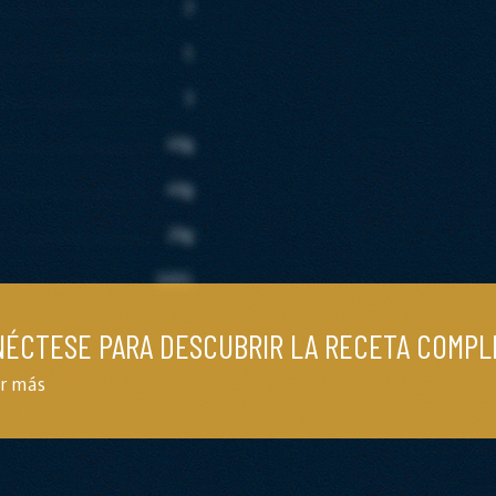
3
1
3
40g
40g
20g
100G
ÉCTESE PARA DESCUBRIR LA RECETA COMPL
r más