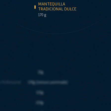
MANTEQUILLA
TRADICIONAL DULCE
170 g
25g
a Professional
170g (texture pommade)
125g
210g