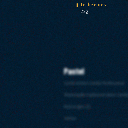
Leche entera
25 g
Pastel
Leche entera Candia Professional
Mantequilla tradicional dulce Candi
Azúcar glas (1)
Harina