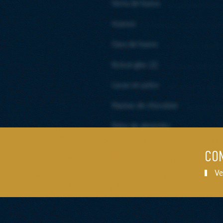
Yema de huevo
Huevos
Clara de huevo
Azúcar glas (2)
Cacao en polvo
Pepitas de chocolate
Polvo de almendra
CON
Ve