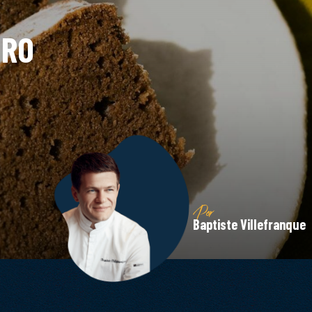
GRO
Por
Baptiste Villefranque