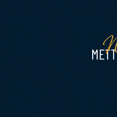
N
METT