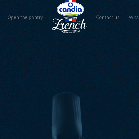
Open the pantry
Contact us
What
Ne
Vi