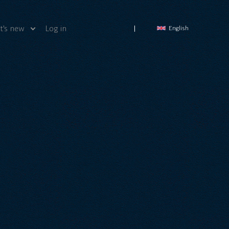
's new
Log in
English
ws
deos