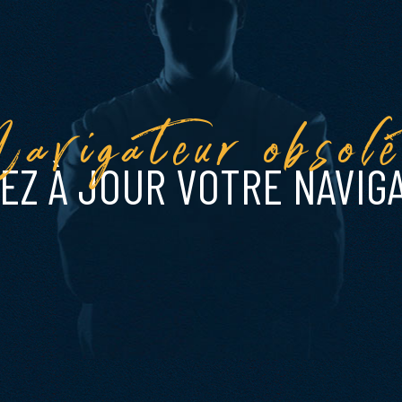
avigateur obsolè
EZ À JOUR VOTRE NAVIG